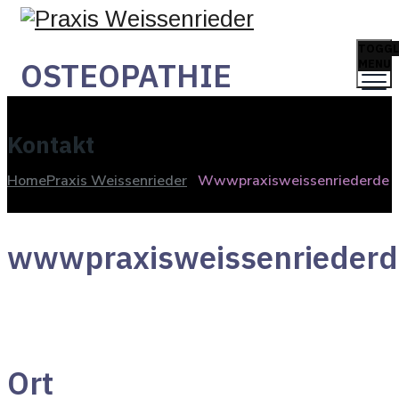
TOGGL
OSTEOPATHIE
MENU
Kontakt
Home
Praxis Weissenrieder
Wwwpraxisweissenriederde
wwwpraxisweissenriederd
Ort